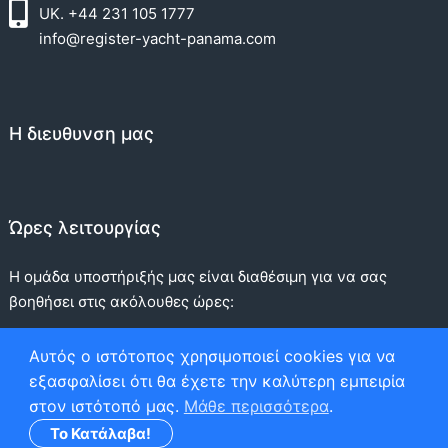
UK. +44 231 105 1777
info@register-yacht-panama.com
Η διευθυνση μας
Ώρες λειτουργίας
Η ομάδα υποστήριξής μας είναι διαθέσιμη για να σας
βοηθήσει στις ακόλουθες ώρες:
Δευτέρα Παρασκευή:
9.00 AM – 22.00 PM
Αυτός ο ιστότοπος χρησιμοποιεί cookies για να
εξασφαλίσει ότι θα έχετε την καλύτερη εμπειρία
Σάββατο:
9.00 AM – 5:00 PM
στον ιστότοπό μας.
Μάθε περισσότερα
.
Κυριακή:
9:00 AM - 5:00 PM
Το Κατάλαβα!