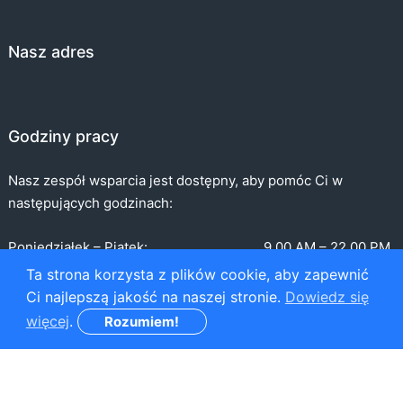
Nasz adres
Godziny pracy
Nasz zespół wsparcia jest dostępny, aby pomóc Ci w
następujących godzinach:
Poniedziałek – Piątek:
9.00 AM – 22.00 PM
Ta strona korzysta z plików cookie, aby zapewnić
Sobota:
9.00 AM – 5:00 PM
Ci najlepszą jakość na naszej stronie.
Dowiedz się
Niedziela:
9:00 AM - 5:00 PM
więcej
.
Rozumiem!
Copyright © Część TB BOAT SERVICES LTD. Wszelkie prawa